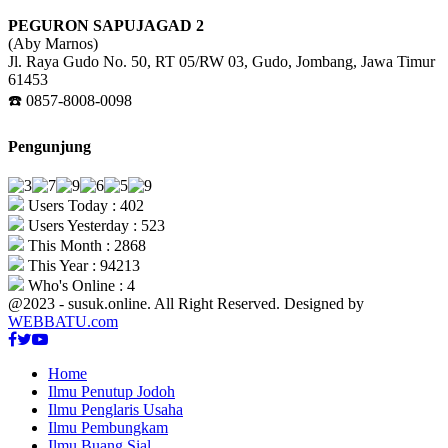
PEGURON SAPUJAGAD 2
(Aby Marnos)
Jl. Raya Gudo No. 50, RT 05/RW 03, Gudo, Jombang, Jawa Timur
61453
☎️ 0857-8008-0098
Pengunjung
Users Today : 402
Users Yesterday : 523
This Month : 2868
This Year : 94213
Who's Online : 4
@2023 - susuk.online. All Right Reserved. Designed by
WEBBATU.com
Facebook
Twitter
Youtube
Home
Ilmu Penutup Jodoh
Ilmu Penglaris Usaha
Ilmu Pembungkam
Ilmu Buang Sial