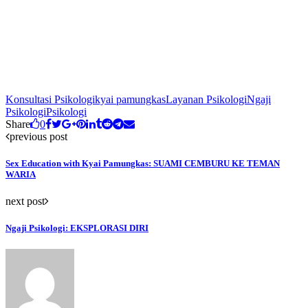
Konsultasi Psikologi
kyai pamungkas
Layanan Psikologi
Ngaji
Psikologi
Psikologi
Share
0
previous post
Sex Education with Kyai Pamungkas: SUAMI CEMBURU KE TEMAN
WARIA
next post
Ngaji Psikologi: EKSPLORASI DIRI