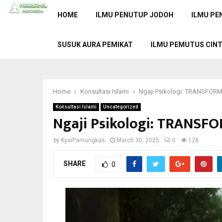
HOME
ILMU PENUTUP JODOH
ILMU PE
SUSUK AURA PEMIKAT
ILMU PEMUTUS CIN
Home
Konsultasi Islami
Ngaji Psikologi: TRANSFOR
Konsultasi Islami
Uncategorized
Ngaji Psikologi: TRANSF
by
KyaiPamungkas
March 30, 2025
0
128
SHARE
0