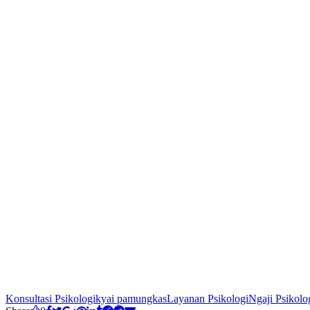
Konsultasi Psikologi
kyai pamungkas
Layanan Psikologi
Ngaji Psikolo