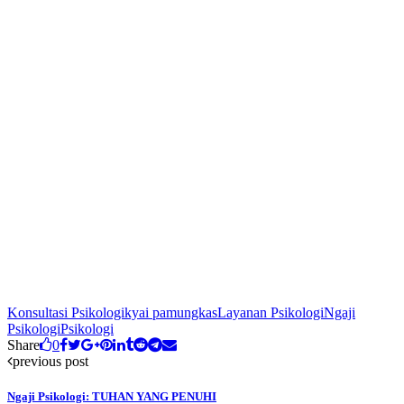
Konsultasi Psikologi
kyai pamungkas
Layanan Psikologi
Ngaji
Psikologi
Psikologi
Share
0
previous post
Ngaji Psikologi: TUHAN YANG PENUHI