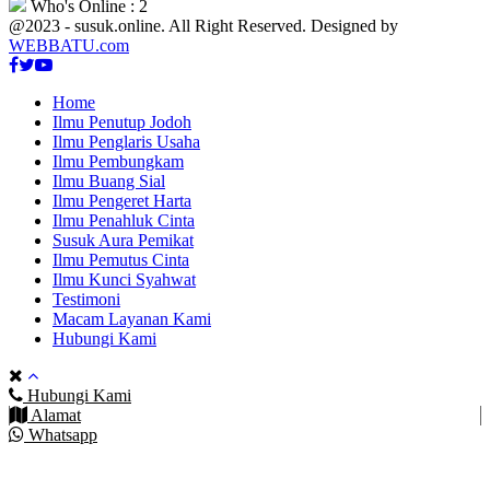
Who's Online : 2
@2023 - susuk.online. All Right Reserved. Designed by
WEBBATU.com
Facebook
Twitter
Youtube
Home
Ilmu Penutup Jodoh
Ilmu Penglaris Usaha
Ilmu Pembungkam
Ilmu Buang Sial
Ilmu Pengeret Harta
Ilmu Penahluk Cinta
Susuk Aura Pemikat
Ilmu Pemutus Cinta
Ilmu Kunci Syahwat
Testimoni
Macam Layanan Kami
Hubungi Kami
Hubungi Kami
Alamat
Whatsapp