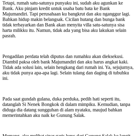
Tetapi, rumah satu-satunya punyaku ini, sudah aku agunkan ke
Bank. Aku pinjam kredit untuk usaha batu bata ke Bank
Majumandiri. Tapi perusahaan ku bangkrut dan aku nganggur lagi.
Bahkan hidup makin belangsak. Cicilan hutang dan bunga bank
tidak terbayarkan dan Bank akan menyita villa satu-satunya sisa
harta milikku itu. Namun, tidak ada yang bisa aku lakukan selain
pasrah.
Pengadilan perdata telah diputus dan rumahku akan dieksekusi.
Diambil paksa oleh bank Majumandiri dan aku harus angkat kaki.
Tidak ada solusi lain, selain hengkang dari rumah ini. Ya, sejujurnya,
aku tidak punya apa-apa lagi. Selain tulang dan daging di tubuhku
ini.
Pada saat gundah gulana, duka perduka, pedih hati seperti itu,
datanglah Si Nenek Bongkok di dalam mimpiku. Kemudian, tanpa
diduga dia datang sungguhan di alam nyataku, maujud bahkan
memerintahkan aku naik ke Gunung Salak.
Memang, aku melihat sinar garis lurus dari Gunung Salak ke langit.