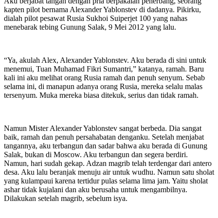
Aku berjabat tangan dengan pria berpakaian penerbang, seorang
kapten pilot bernama Alexander Yablonstev di dadanya. Pikirku,
dialah pilot pesawat Rusia Sukhoi Suiperjet 100 yang nahas
menebarak tebing Gunung Salak, 9 Mei 2012 yang lalu.
“Ya, akulah Alex, Alexander Yablonstev. Aku berada di sini untuk
menemui, Tuan Muhamad Fikri Sumantri,” katanya, ramah. Baru
kali ini aku melihat orang Rusia ramah dan penuh senyum. Sebab
selama ini, di manapun adanya orang Rusia, mereka selalu malas
tersenyum. Muka mereka biasa ditekuk, serius dan tidak ramah.
Namun Mister Alexander Yablonstev sangat berbeda. Dia sangat
baik, ramah dan penuh persahabatan denganku. Setelah menjabat
tangannya, aku terbangun dan sadar bahwa aku berada di Gunung
Salak, bukan di Moscow. Aku terbangun dan segera berdiri.
Namun, hari sudah gekap. Adzan magrib telah terdengar dari antero
desa. Aku lalu beranjak menuju air untuk wudhu. Namun satu sholat
yang kulampaui karena tertidur pulas selama lima jam. Yaitu sholat
ashar tidak kujalani dan aku berusaha untuk mengambilnya.
Dilakukan setelah magrib, sebelum isya.