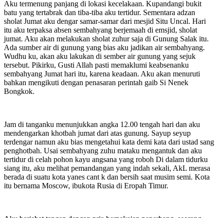
Aku termenung panjang di lokasi kecelakaan. Kupandangi bukit
batu yang tertabrak dan tiba-tiba aku tertidur. Sementara adzan
sholat Jumat aku dengar samar-samar dari mesjid Situ Uncal. Hari
itu aku terpaksa absen sembahyang berjemaah di emsjid, sholat
jumat. Aku akan melakukan sholat zuhur saja di Gunung Salak itu.
Ada sumber air di gunung yang bias aku jadikan air sembahyang.
Wudhu ku, akan aku lakukan di sember air gunung yang sejuk
tersebut. Pikirku, Gusti Allah pasti memaklumi keabsenanku
sembahyang Jumat hari itu, karena keadaan. Aku akan menuruti
bahkan mengikuti dengan penasaran perintah gaib Si Nenek
Bongkok.
Jam di tanganku menunjukkan angka 12.00 tengah hari dan aku
mendengarkan khotbah jumat dari atas gunung. Sayup seyup
terdengar namun aku bias mengetahui kata demi kata dari ustad sang
penghotbah. Usai sembahyang zuhu mataku mengantuk dan aku
tertidur di celah pohon kayu angsana yang roboh Di dalam tidurku
siang itu, aku melihat pemandangan yang indah sekali, AkL merasa
berada di suatu kota yanes cant k dan bersih saat musim semi. Kota
itu bernama Moscow, ibukota Rusia di Eropah Timur.