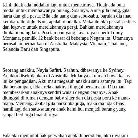
Kini, tidak ada modalku lagi untuk mencarinya. Tidak ada pula
modal untuk membawanya pulang. Soalnya, Anita gila uang, gila
harta dan gila pesta. Bila ada uang dan sabu-sabu, barulah dia mau
kembali. Itu dulu. Kini, apalah modalku. Maka itu aku pasrah, ikhlas
dan legowo untuk merelakannya pergi. Bahkan merelakannya
dinikahi orang lain. Pria tampan yang kaya raya seperti Tonny
Montana, pemilik 12 bank besar di beberapa Negara itu. Utamanya
perusahan perbankan di Australia, Malaysia, Vietnam, Thailand,
Selandia Baru dan Singapura.
Seorang anakku, Nayla Safitri, 5 tahun, dibawanya ke Sydney.
Anakku disekolahkan di Australia. Mulanya aku mau bawa kasus
ini ke pengadilan. Aku mau megasuh anakku satu-satunya itu. Tapi
dia bersumpah, tidak rela anaknya tinggal bersamaku. Dia mau
membesarkan anaknya sendiri walau dengan caranya. Anak
ditinggal di rumah dengan baby sitter dan dia pesta pora ke mana-
mana. Memang, akibat gila narkotika juga, maka dia tidak bias
hamil lagi dan satu-satunya anak kami itu, menjadi barang yang
sangat berharga buat dirinya.
Bila aku menuntut hak perwalian anak di peradilan, aku diyakini