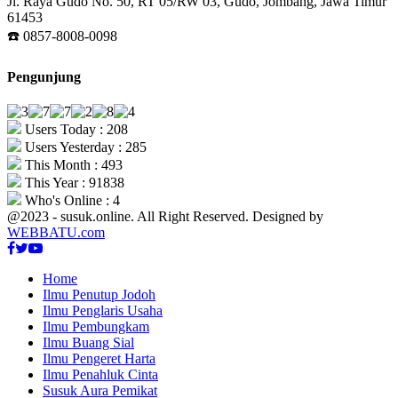
Jl. Raya Gudo No. 50, RT 05/RW 03, Gudo, Jombang, Jawa Timur
61453
☎️ 0857-8008-0098
Pengunjung
Users Today : 208
Users Yesterday : 285
This Month : 493
This Year : 91838
Who's Online : 4
@2023 - susuk.online. All Right Reserved. Designed by
WEBBATU.com
Facebook
Twitter
Youtube
Home
Ilmu Penutup Jodoh
Ilmu Penglaris Usaha
Ilmu Pembungkam
Ilmu Buang Sial
Ilmu Pengeret Harta
Ilmu Penahluk Cinta
Susuk Aura Pemikat