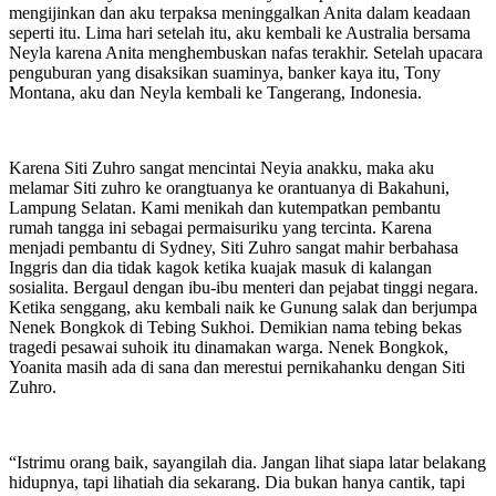
mengijinkan dan aku terpaksa meninggalkan Anita dalam keadaan
seperti itu. Lima hari setelah itu, aku kembali ke Australia bersama
Neyla karena Anita menghembuskan nafas terakhir. Setelah upacara
penguburan yang disaksikan suaminya, banker kaya itu, Tony
Montana, aku dan Neyla kembali ke Tangerang, Indonesia.
Karena Siti Zuhro sangat mencintai Neyia anakku, maka aku
melamar Siti zuhro ke orangtuanya ke orantuanya di Bakahuni,
Lampung Selatan. Kami menikah dan kutempatkan pembantu
rumah tangga ini sebagai permaisuriku yang tercinta. Karena
menjadi pembantu di Sydney, Siti Zuhro sangat mahir berbahasa
Inggris dan dia tidak kagok ketika kuajak masuk di kalangan
sosialita. Bergaul dengan ibu-ibu menteri dan pejabat tinggi negara.
Ketika senggang, aku kembali naik ke Gunung salak dan berjumpa
Nenek Bongkok di Tebing Sukhoi. Demikian nama tebing bekas
tragedi pesawai suhoik itu dinamakan warga. Nenek Bongkok,
Yoanita masih ada di sana dan merestui pernikahanku dengan Siti
Zuhro.
“Istrimu orang baik, sayangilah dia. Jangan lihat siapa latar belakang
hidupnya, tapi lihatiah dia sekarang. Dia bukan hanya cantik, tapi