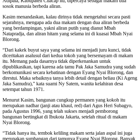
Adipala, Kabupaten Cilacap itu, dipercaya sebagai makam dua
sosok manusia berbeda aliran.
Kasim menandaskan, kalau dirinya tidak mengetahui secara pasti
sejarahnya, mengapa ada dua makam dengan dua aliran berbeda
yang berdampingan, yakni aliran putih yang dianut Mbah
Natapradja, dan aliran hitam yang selama ini di kuasai Mbah Nyai
Blorong.
“Dari kakek buyut saya yang selama ini menjadi juru kunci, tidak
diceritakan asalusul dari kedua tokoh yang bersemayam di makam
itu. Memang pada dasarnya tidak diperkenankan untuk
dipublikasikan, tapi karena ada tamu Pak Jaka Samudra yang sudah
berkomunikasi secara kebatinan dengan Eyang Nyai Blorong, dan
direstui. Maka sebaiknya tanya lebih detail dengan beliau (Ki Ageng
Jaka Samudra),” kata suami Ny Satem, wanita kelahiran desa
setempat tahun 1971.
Menurut Kasim, bangunan cungkup permanen yang kokoh itu
merupakan nadhar (janji atau khaul, red) dari Agus Heri Subagyo,
pada Agustus 1996, yang telah sukses menjadi pemborong
bangunan bertingkat di Ibukota Jakarta, setelah ritual di makam
Nyai Blorong.
“Tidak hanya itu, tembok keliling makam serta jalan aspal ini juga
merupakan sumbangan dari tamunya Eyang Nyai Blorong. Banyak