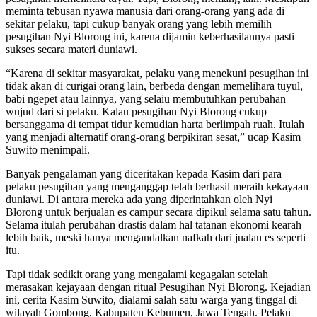
meminta tebusan nyawa manusia dari orang-orang yang ada di
sekitar pelaku, tapi cukup banyak orang yang lebih memilih
pesugihan Nyi Blorong ini, karena dijamin keberhasilannya pasti
sukses secara materi duniawi.
“Karena di sekitar masyarakat, pelaku yang menekuni pesugihan ini
tidak akan di curigai orang lain, berbeda dengan memelihara tuyul,
babi ngepet atau lainnya, yang selaiu membutuhkan perubahan
wujud dari si pelaku. Kalau pesugihan Nyi Blorong cukup
bersanggama di tempat tidur kemudian harta berlimpah ruah. Itulah
yang menjadi alternatif orang-orang berpikiran sesat,” ucap Kasim
Suwito menimpali.
Banyak pengalaman yang diceritakan kepada Kasim dari para
pelaku pesugihan yang menganggap telah berhasil meraih kekayaan
duniawi. Di antara mereka ada yang diperintahkan oleh Nyi
Blorong untuk berjualan es campur secara dipikul selama satu tahun.
Selama itulah perubahan drastis dalam hal tatanan ekonomi kearah
lebih baik, meski hanya mengandalkan nafkah dari jualan es seperti
itu.
Tapi tidak sedikit orang yang mengalami kegagalan setelah
merasakan kejayaan dengan ritual Pesugihan Nyi Blorong. Kejadian
ini, cerita Kasim Suwito, dialami salah satu warga yang tinggal di
wilayah Gombong, Kabupaten Kebumen, Jawa Tengah. Pelaku