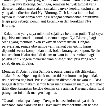
kulit ular Nyi Blorong. Sehingga, semakin banyak tumbal yang
dipersembahkan maka akan semakin banyak keping-keping emas
yang akan diterima dari Nyi Blorong. Oleh karena itu, tumbal
nyawa ini tidak hanya berfungsi sebagai penambahan prajuritnya,
tetapi juga sebagai penunjang kecantikan dan kesaktian Nyi
Blorong.
“Kalau ilmu yang saya miliki ini sejatinya beraliran putih. Tapi saya
juga bisa melantarkan untuk bertemu dengan Nyi Blorong bagi
orang yang membutuhkan kekayaan secara instan. Dengan
persyaratan, semua ubo rampe yang sangat banyak itu harus
dipenuhi secara komplit dan tidak boleh kurang sedikitpun. Selain
itu, sebelum lelaku ritual di dalam makam ini, disarankan bagi
pelaku untuk segera melaksanakan puasa,” rinci pria yang lebih
akrab disapa Ki Jaka.
Menurut Ki Ageng Jaka Samudra, puasa yang wajib dilakukan
adalah Puasa Ngebleng tidak makan tidak minum dan juga tidak
tidur selama tiga hari. Puasa dilakukan dikomplek makam ini. Bisa
tinggal di teras makam sambil terus mengutarakan niatnya, tapi maaf
tidak diperkenankan berdoa dengan cara agama. Karena dalam ritual
pesugihan ini tidak mengenal agama.
“Utarakan niat apa adanya. Dengan bahasa indonesia ya tidak
mengapa, tapi alangkah bagusnya kalau mempergunakan bahasa