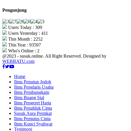
Pengunjung
Users Today : 309
Users Yesterday : 411
This Month : 2252
This Year : 93597
Who's Online : 2
@2023 - susuk.online. All Right Reserved. Designed by
WEBBATU.com
Facebook
Twitter
Youtube
Home
Ilmu Penutup Jodoh
Ilmu Penglaris Usaha
Ilmu Pembungkam
Ilmu Buang Sial
Ilmu Pengeret Harta
Ilmu Penahluk Cinta
Susuk Aura Pemikat
Ilmu Pemutus Cinta
Ilmu Kunci Syahwat
Testimoni