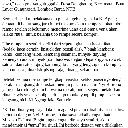
jawa,” ucap pria yang tinggal di Desa Bengkaung, Kecamatan Batu
Layar Gunungsari, Lombok Barat, NTB.
Sembari pelaku melaksanakan puasa ngebleng, maka Ki Ageng
dengan di bantu sang juru kunci makam akan mempersiapkan ube
rampe setelah sebelumnya menerima uang dari orang yang akan
lelaku ritual, untuk belanja ubo rampe secara komplit.
Ube rampe itu sendiri terdiri dari seperangkat alat kecantikan
(bedak, kaca cermin, lipstick dan pensil alis), 7 buah kembang
kantil, kembang telon, kembang setaman, minyak duyung,
kemenyan arab, minyak poni basawa, degan klapa kopyor, dawet,
sate ati dan sate daging kambing, buah yang lengkap dan komplit,
jajanan pasar, dua sisir pisang raja, kinang, sekar abon.
Setelah semua ube rampe lengkap tersedia, ketika puasa ngebleng
berakhir langsung di teruskan menuju pusara makam Nyi Blorong
yang di kerudungi klambu warna merah, untuk segera melakukan
ritual cawis sesaji sekaligus ritual pembuka yang di pimpin secara
langsung oleh Ki Ageng Jaka Samudra.
“Kalau ritual yang saya lakukan agar si pelaku ritual bisa secepatnya
bertemu dengan Nyi Blorong, maka saya bekali dengan batu
Mustika Delima. Begitu juga dengan diri saya sendiri, akan
mendampingi “tamu” itu ritual. Ini berbeda dengan yang dilakukan