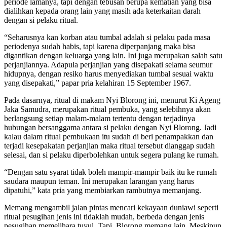
periode lamanya, tapi dengan tebusan berupa kematian yang bisa
dialihkan kepada orang lain yang masih ada keterkaitan darah
dengan si pelaku ritual.
“Seharusnya kan korban atau tumbal adalah si pelaku pada masa
periodenya sudah habis, tapi karena diperpanjang maka bisa
digantikan dengan keluarga yang lain. Ini juga merupakan salah satu
perjanjiannya. Adapula perjanjian yang disepakati selama seumur
hidupnya, dengan resiko harus menyediakan tumbal sesuai waktu
yang disepakati,” papar pria kelahiran 15 September 1967.
Pada dasarnya, ritual di makam Nyi Blorong ini, menurut Ki Ageng
Jaka Samudra, merupakan ritual pembuka, yang selebihnya akan
berlangsung setiap malam-malam tertentu dengan terjadinya
hubungan bersanggama antara si pelaku dengan Nyi Blorong. Jadi
kalau dalam ritual pembukaan itu sudah di beri penampakkan dan
terjadi kesepakatan perjanjian maka ritual tersebut dianggap sudah
selesai, dan si pelaku diperbolehkan untuk segera pulang ke rumah.
“Dengan satu syarat tidak boleh mampir-mampir baik itu ke rumah
saudara maupun teman. Ini merupakan larangan yang harus
dipatuhi,” kata pria yang membiarkan rambutnya memanjang.
Memang mengambil jalan pintas mencari kekayaan duniawi seperti
ritual pesugihan jenis ini tidaklah mudah, berbeda dengan jenis
pesugihan memelihara tuyul. Tapi, Blorong memang lain. Meskipun