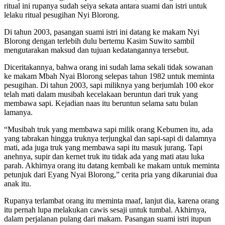
ritual ini rupanya sudah seiya sekata antara suami dan istri untuk
lelaku ritual pesugihan Nyi Blorong.
Di tahun 2003, pasangan suami istri ini datang ke makam Nyi
Blorong dengan terlebih dulu bertemu Kasim Suwito sambil
mengutarakan maksud dan tujuan kedatangannya tersebut.
Diceritakannya, bahwa orang ini sudah lama sekali tidak sowanan
ke makam Mbah Nyai Blorong selepas tahun 1982 untuk meminta
pesugihan. Di tahun 2003, sapi miliknya yang berjumlah 100 ekor
telah mati dalam musibah kecelakaan beruntun dari truk yang
membawa sapi. Kejadian naas itu beruntun selama satu bulan
lamanya.
“Musibah truk yang membawa sapi milik orang Kebumen itu, ada
yang tabrakan hingga truknya terjungkal dan sapi-sapi di dalamnya
mati, ada juga truk yang membawa sapi itu masuk jurang. Tapi
anehnya, supir dan kernet truk itu tidak ada yang mati atau luka
parah. Akhirnya orang itu datang kembali ke makam untuk meminta
petunjuk dari Eyang Nyai Blorong,” cerita pria yang dikaruniai dua
anak itu.
Rupanya terlambat orang itu meminta maaf, lanjut dia, karena orang
itu pernah lupa melakukan cawis sesaji untuk tumbal. Akhirnya,
dalam perjalanan pulang dari makam. Pasangan suami istri itupun