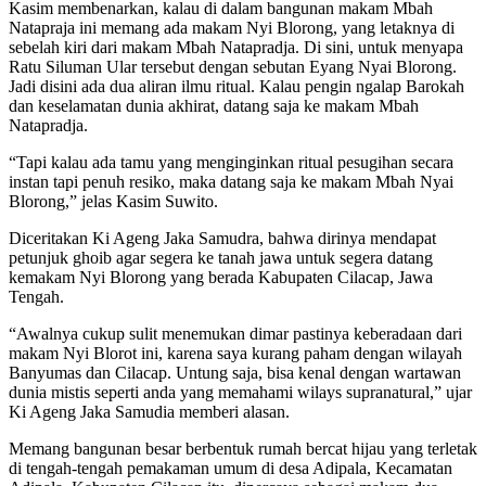
Kasim membenarkan, kalau di dalam bangunan makam Mbah
Natapraja ini memang ada makam Nyi Blorong, yang letaknya di
sebelah kiri dari makam Mbah Natapradja. Di sini, untuk menyapa
Ratu Siluman Ular tersebut dengan sebutan Eyang Nyai Blorong.
Jadi disini ada dua aliran ilmu ritual. Kalau pengin ngalap Barokah
dan keselamatan dunia akhirat, datang saja ke makam Mbah
Natapradja.
“Tapi kalau ada tamu yang menginginkan ritual pesugihan secara
instan tapi penuh resiko, maka datang saja ke makam Mbah Nyai
Blorong,” jelas Kasim Suwito.
Diceritakan Ki Ageng Jaka Samudra, bahwa dirinya mendapat
petunjuk ghoib agar segera ke tanah jawa untuk segera datang
kemakam Nyi Blorong yang berada Kabupaten Cilacap, Jawa
Tengah.
“Awalnya cukup sulit menemukan dimar pastinya keberadaan dari
makam Nyi Blorot ini, karena saya kurang paham dengan wilayah
Banyumas dan Cilacap. Untung saja, bisa kenal dengan wartawan
dunia mistis seperti anda yang memahami wilays supranatural,” ujar
Ki Ageng Jaka Samudia memberi alasan.
Memang bangunan besar berbentuk rumah bercat hijau yang terletak
di tengah-tengah pemakaman umum di desa Adipala, Kecamatan