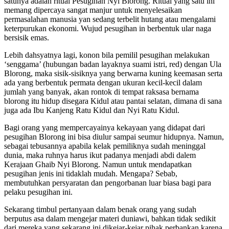
satunya adalah ritual Pesugihan Nyi Blorong. Ritual yang satu ini
memang dipercaya sangat manjur untuk menyelesaikan
permasalahan manusia yan sedang terbelit hutang atau mengalami
keterpurukan ekonomi. Wujud pesugihan in berbentuk ular naga
bersisik emas.
Lebih dahsyatnya lagi, konon bila pemilil pesugihan melakukan
‘senggama’ (hubungan badan layaknya suami istri, red) dengan Ula
Blorong, maka sisik-sisiknya yang berwarna kuning keemasan serta
ada yang berbentuk permata dengan ukuran kecil-kecil dalam
jumlah yang banyak, akan rontok di tempat raksasa bernama
blorong itu hidup disegara Kidul atau pantai selatan, dimana di sana
juga ada Ibu Kanjeng Ratu Kidul dan Nyi Ratu Kidul.
Bagi orang yang mempercayainya kekayaan yang didapat dari
pesugihan Blorong ini bisa diulur sampai seumur hidupnya. Namun,
sebagai tebusannya apabila kelak pemiliknya sudah meninggal
dunia, maka ruhnya harus ikut padanya menjadi abdi dalem
Kerajaan Ghaib Nyi Blorong. Namun untuk mendapatkan
pesugihan jenis ini tidaklah mudah. Mengapa? Sebab,
membutuhkan persyaratan dan pengorbanan luar biasa bagi para
pelaku pesugihan ini.
Sekarang timbul pertanyaan dalam benak orang yang sudah
berputus asa dalam mengejar materi duniawi, bahkan tidak sedikit
dari mereka yang sekarang ini dikejar-kejar pihak perbankan karena