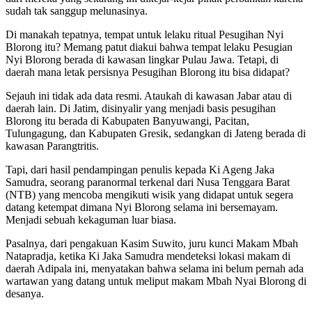
sudah tak sanggup melunasinya.
Di manakah tepatnya, tempat untuk lelaku ritual Pesugihan Nyi
Blorong itu? Memang patut diakui bahwa tempat lelaku Pesugian
Nyi Blorong berada di kawasan lingkar Pulau Jawa. Tetapi, di
daerah mana letak persisnya Pesugihan Blorong itu bisa didapat?
Sejauh ini tidak ada data resmi. Ataukah di kawasan Jabar atau di
daerah lain. Di Jatim, disinyalir yang menjadi basis pesugihan
Blorong itu berada di Kabupaten Banyuwangi, Pacitan,
Tulungagung, dan Kabupaten Gresik, sedangkan di Jateng berada di
kawasan Parangtritis.
Tapi, dari hasil pendampingan penulis kepada Ki Ageng Jaka
Samudra, seorang paranormal terkenal dari Nusa Tenggara Barat
(NTB) yang mencoba mengikuti wisik yang didapat untuk segera
datang ketempat dimana Nyi Blorong selama ini bersemayam.
Menjadi sebuah kekaguman luar biasa.
Pasalnya, dari pengakuan Kasim Suwito, juru kunci Makam Mbah
Natapradja, ketika Ki Jaka Samudra mendeteksi lokasi makam di
daerah Adipala ini, menyatakan bahwa selama ini belum pernah ada
wartawan yang datang untuk meliput makam Mbah Nyai Blorong di
desanya.