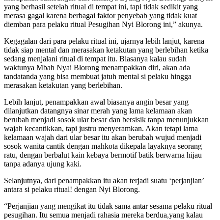
yang berhasil setelah ritual di tempat ini, tapi tidak sedikit yang
merasa gagal karena berbagai faktor penyebab yang tidak kuat
diemban para pelaku ritual Pesugihan Nyi Blorong ini,” akunya.
Kegagalan dari para pelaku ritual ini, ujarnya lebih lanjut, karena
tidak siap mental dan merasakan ketakutan yang berlebihan ketika
sedang menjalani ritual di tempat itu. Biasanya kalau sudah
waktunya Mbah Nyai Blorong menampakkan diri, akan ada
tandatanda yang bisa membuat jatuh mental si pelaku hingga
merasakan ketakutan yang berlebihan.
Lebih lanjut, penampakkan awal biasanya angin besar yang
dilanjutkan datangnya sinar merah yang lama kelamaan akan
berubah menjadi sosok ular besar dan bersisik tanpa menunjukkan
wajah kecantikkan, tapi justru menyeramkan. Akan tetapi lama
kelamaan wajah dari ular besar itu akan berubah wujud menjadi
sosok wanita cantik dengan mahkota dikepala layaknya seorang
ratu, dengan berbalut kain kebaya bermotif batik berwarna hijau
tanpa adanya ujung kaki.
Selanjutnya, dari penampakkan itu akan terjadi suatu ‘perjanjian’
antara si pelaku ritual! dengan Nyi Blorong.
“Perjanjian yang mengikat itu tidak sama antar sesama pelaku ritual
pesugihan. Itu semua menjadi rahasia mereka berdua,yang kalau