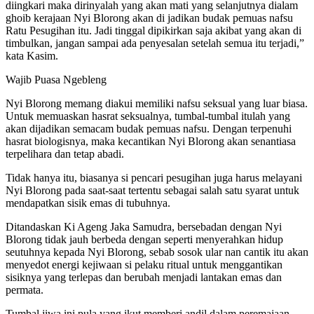
diingkari maka dirinyalah yang akan mati yang selanjutnya dialam
ghoib kerajaan Nyi Blorong akan di jadikan budak pemuas nafsu
Ratu Pesugihan itu. Jadi tinggal dipikirkan saja akibat yang akan di
timbulkan, jangan sampai ada penyesalan setelah semua itu terjadi,”
kata Kasim.
Wajib Puasa Ngebleng
Nyi Blorong memang diakui memiliki nafsu seksual yang luar biasa.
Untuk memuaskan hasrat seksualnya, tumbal-tumbal itulah yang
akan dijadikan semacam budak pemuas nafsu. Dengan terpenuhi
hasrat biologisnya, maka kecantikan Nyi Blorong akan senantiasa
terpelihara dan tetap abadi.
Tidak hanya itu, biasanya si pencari pesugihan juga harus melayani
Nyi Blorong pada saat-saat tertentu sebagai salah satu syarat untuk
mendapatkan sisik emas di tubuhnya.
Ditandaskan Ki Ageng Jaka Samudra, bersebadan dengan Nyi
Blorong tidak jauh berbeda dengan seperti menyerahkan hidup
seutuhnya kepada Nyi Blorong, sebab sosok ular nan cantik itu akan
menyedot energi kejiwaan si pelaku ritual untuk menggantikan
sisiknya yang terlepas dan berubah menjadi lantakan emas dan
permata.
Tumbal jiwa ini pula yang ikut memberi andil dalam peremajaan