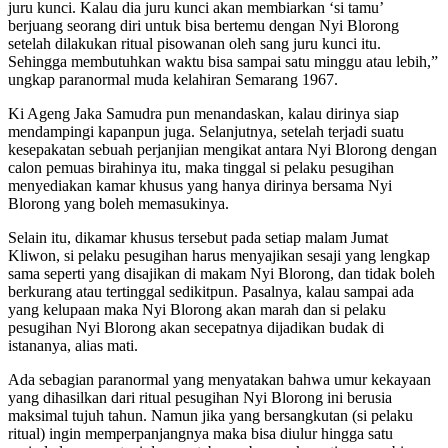
juru kunci. Kalau dia juru kunci akan membiarkan ‘si tamu’
berjuang seorang diri untuk bisa bertemu dengan Nyi Blorong
setelah dilakukan ritual pisowanan oleh sang juru kunci itu.
Sehingga membutuhkan waktu bisa sampai satu minggu atau lebih,”
ungkap paranormal muda kelahiran Semarang 1967.
Ki Ageng Jaka Samudra pun menandaskan, kalau dirinya siap
mendampingi kapanpun juga. Selanjutnya, setelah terjadi suatu
kesepakatan sebuah perjanjian mengikat antara Nyi Blorong dengan
calon pemuas birahinya itu, maka tinggal si pelaku pesugihan
menyediakan kamar khusus yang hanya dirinya bersama Nyi
Blorong yang boleh memasukinya.
Selain itu, dikamar khusus tersebut pada setiap malam Jumat
Kliwon, si pelaku pesugihan harus menyajikan sesaji yang lengkap
sama seperti yang disajikan di makam Nyi Blorong, dan tidak boleh
berkurang atau tertinggal sedikitpun. Pasalnya, kalau sampai ada
yang kelupaan maka Nyi Blorong akan marah dan si pelaku
pesugihan Nyi Blorong akan secepatnya dijadikan budak di
istananya, alias mati.
Ada sebagian paranormal yang menyatakan bahwa umur kekayaan
yang dihasilkan dari ritual pesugihan Nyi Blorong ini berusia
maksimal tujuh tahun. Namun jika yang bersangkutan (si pelaku
ritual) ingin memperpanjangnya maka bisa diulur hingga satu