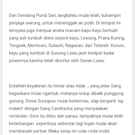
Dari Sendang Pundi Sari, langkahku mulai lelah, kuhampiri
penjaga warung, untuk menenggak air putih. Di tempat ini
ternyata juga menjual aneka macam kayu-kayu bertuah
yang asli tumbuh disini seperti kayu, Lewung, Prana Kuning,
Tengsek, Mentowo, Sulastri, Nagasari, dan Telatsih. Konon,
kayu yang tumbuh di Gunung Lawu jauh berlipat kadar
powernya karena telah direstui oleh Sunan Lawu.
Entahlah keyakinan itu benar atau tidak…, yang jelas Sang
bagaskara mulai ngantuk, matanya redup dibalik punggung
gunung. Dewa Suryapun mulai berkemas, siap berganti ‘sip
malam’ dengan Sang Candrasha yang menyalakan
rembulan. Sore itu debu dan panas, tampaknya mulai lelah
beterbangan. sepertinya sebentar lagi hujan mulai akan
membasahi pertiwi. Maka senja ini roda-roda mobil