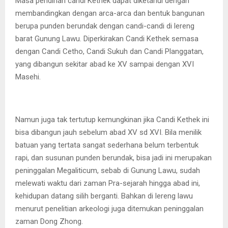
Masa pendirian candi Kethek dapat diketahui dengan
membandingkan dengan arca-arca dan bentuk bangunan
berupa punden berundak dengan candi-candi di lereng
barat Gunung Lawu. Diperkirakan Candi Kethek semasa
dengan Candi Cetho, Candi Sukuh dan Candi Planggatan,
yang dibangun sekitar abad ke XV sampai dengan XVI
Masehi.
Namun juga tak tertutup kemungkinan jika Candi Kethek ini
bisa dibangun jauh sebelum abad XV sd XVI. Bila menilik
batuan yang tertata sangat sederhana belum terbentuk
rapi, dan susunan punden berundak, bisa jadi ini merupakan
peninggalan Megaliticum, sebab di Gunung Lawu, sudah
melewati waktu dari zaman Pra-sejarah hingga abad ini,
kehidupan datang silih berganti. Bahkan di lereng lawu
menurut penelitian arkeologi juga ditemukan peninggalan
zaman Dong Zhong.