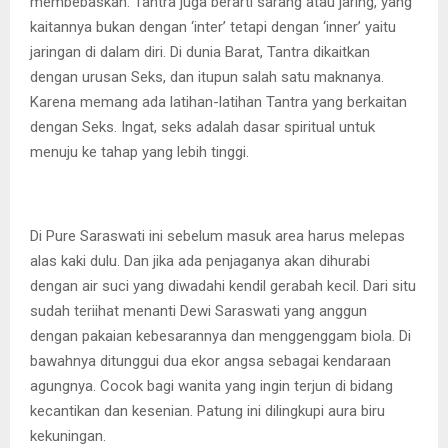
membebaskan. Tantra juga berarti sarang atau jaring, yang
kaitannya bukan dengan ‘inter’ tetapi dengan ‘inner’ yaitu
jaringan di dalam diri. Di dunia Barat, Tantra dikaitkan
dengan urusan Seks, dan itupun salah satu maknanya.
Karena memang ada latihan-latihan Tantra yang berkaitan
dengan Seks. Ingat, seks adalah dasar spiritual untuk
menuju ke tahap yang lebih tinggi.
Di Pure Saraswati ini sebelum masuk area harus melepas
alas kaki dulu. Dan jika ada penjaganya akan dihurabi
dengan air suci yang diwadahi kendil gerabah kecil. Dari situ
sudah teriihat menanti Dewi Saraswati yang anggun
dengan pakaian kebesarannya dan menggenggam biola. Di
bawahnya ditunggui dua ekor angsa sebagai kendaraan
agungnya. Cocok bagi wanita yang ingin terjun di bidang
kecantikan dan kesenian. Patung ini dilingkupi aura biru
kekuningan.