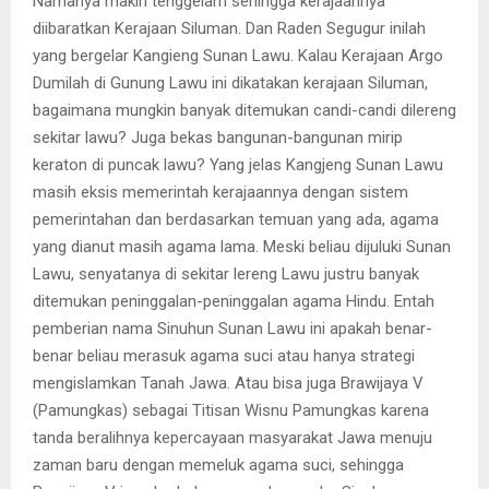
Namanya makin tenggelam sehingga kerajaannya
diibaratkan Kerajaan Siluman. Dan Raden Segugur inilah
yang bergelar Kangieng Sunan Lawu. Kalau Kerajaan Argo
Dumilah di Gunung Lawu ini dikatakan kerajaan Siluman,
bagaimana mungkin banyak ditemukan candi-candi dilereng
sekitar lawu? Juga bekas bangunan-bangunan mirip
keraton di puncak lawu? Yang jelas Kangjeng Sunan Lawu
masih eksis memerintah kerajaannya dengan sistem
pemerintahan dan berdasarkan temuan yang ada, agama
yang dianut masih agama lama. Meski beliau dijuluki Sunan
Lawu, senyatanya di sekitar lereng Lawu justru banyak
ditemukan peninggalan-peninggalan agama Hindu. Entah
pemberian nama Sinuhun Sunan Lawu ini apakah benar-
benar beliau merasuk agama suci atau hanya strategi
mengislamkan Tanah Jawa. Atau bisa juga Brawijaya V
(Pamungkas) sebagai Titisan Wisnu Pamungkas karena
tanda beralihnya kepercayaan masyarakat Jawa menuju
zaman baru dengan memeluk agama suci, sehingga