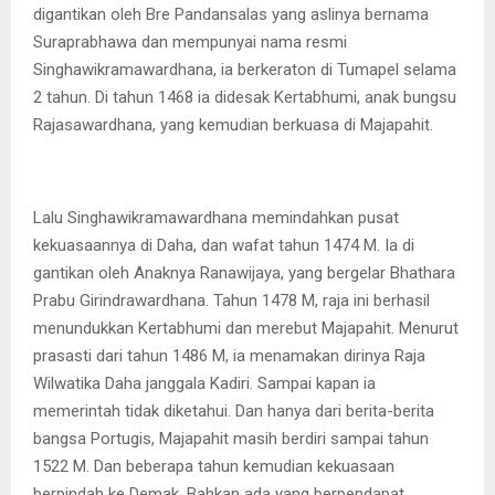
digantikan oleh Bre Pandansalas yang aslinya bernama
Suraprabhawa dan mempunyai nama resmi
Singhawikramawardhana, ia berkeraton di Tumapel selama
2 tahun. Di tahun 1468 ia didesak Kertabhumi, anak bungsu
Rajasawardhana, yang kemudian berkuasa di Majapahit.
Lalu Singhawikramawardhana memindahkan pusat
kekuasaannya di Daha, dan wafat tahun 1474 M. Ia di
gantikan oleh Anaknya Ranawijaya, yang bergelar Bhathara
Prabu Girindrawardhana. Tahun 1478 M, raja ini berhasil
menundukkan Kertabhumi dan merebut Majapahit. Menurut
prasasti dari tahun 1486 M, ia menamakan dirinya Raja
Wilwatika Daha janggala Kadiri. Sampai kapan ia
memerintah tidak diketahui. Dan hanya dari berita-berita
bangsa Portugis, Majapahit masih berdiri sampai tahun
1522 M. Dan beberapa tahun kemudian kekuasaan
berpindah ke Demak. Bahkan ada yang berpendapat