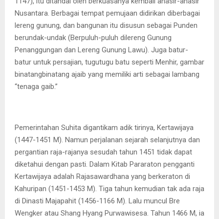
1147), itu ditandai oleh berkuasanya kembali anasir-anasir
Nusantara. Berbagai tempat pemujaan didirikan diberbagai
lereng gunung, dan bangunan itu disusun sebagai Punden
berundak-undak (Berpuluh-puluh dilereng Gunung
Penanggungan dan Lereng Gunung Lawu). Juga batur-
batur untuk persajian, tugutugu batu seperti Menhir, gambar
binatangbinatang ajaib yang memiliki arti sebagai lambang
“tenaga gaib.”
Pemerintahan Suhita digantikam adik tirinya, Kertawijaya
(1447-1451 M). Namun perjalanan sejarah selanjutnya dan
pergantian raja-rajanya sesudah tahun 1451 tidak dapat
diketahui dengan pasti. Dalam Kitab Pararaton pengganti
Kertawijaya adalah Rajasawardhana yang berkeraton di
Kahuripan (1451-1453 M). Tiga tahun kemudian tak ada raja
di Dinasti Majapahit (1456-1166 M). Lalu muncul Bre
Wengker atau Shang Hyang Purwawisesa. Tahun 1466 M, ia