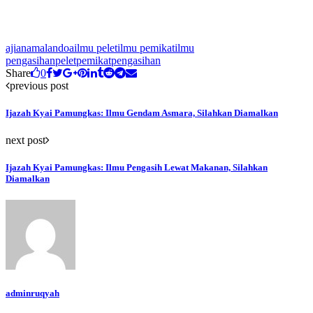
ajian
amalan
doa
ilmu pelet
ilmu pemikat
ilmu
pengasihan
pelet
pemikat
pengasihan
Share
0
previous post
Ijazah Kyai Pamungkas: Ilmu Gendam Asmara, Silahkan Diamalkan
next post
Ijazah Kyai Pamungkas: Ilmu Pengasih Lewat Makanan, Silahkan
Diamalkan
adminruqyah