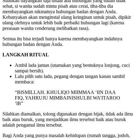
Silahkan bayangkan saja disaat ada hubungan yabg sudah tidak
sehat, si wanita sudah minta pisah atau cerai, tiba-tiba dia
membayangkan nikmatnya hubungan badan dengan Anda.
Kebanyakan akan menginstal ulang keinginan untuk pisah, dipikir
ulang olehnya untuk lebih baik perbaiki hubungan lagi (karena
perasaan wanita cenderung melibatkan rasa).
Semua itu bisa terjadi hanya karena membayangkan indahnya
hubungan badan dengan Anda.
LANGKAH RITUAL
Ambil lada jantan (utamakan yang bentuknya lonjong, cuci
sampai bersih).
Lalu pilih satu lada, pegang dengan tangan kanan sambil
membaca:
“BISMILLAH. KHULIQO MIIMMAA ‘IIN DAA
FIQ, YAHRUJU MIMBAINISHULBI WA’ITAROO
‘lB”
Silahkan diamalkan, tolong digunakan dengan bijak, tidak ada ilmu
baik atau buruk, yang menjadikan ilmu tersebut baik atau buruk
adalah pengamal ilmu tersebut.
Bagi Anda yang punya masalah kehidupan (rumah tangga, jodoh,