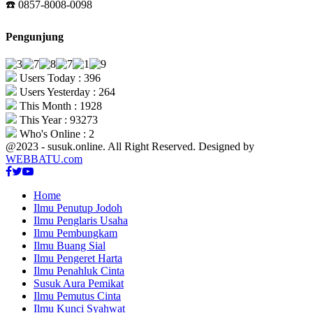
☎️ 0857-8008-0098
Pengunjung
Users Today : 396
Users Yesterday : 264
This Month : 1928
This Year : 93273
Who's Online : 2
@2023 - susuk.online. All Right Reserved. Designed by
WEBBATU.com
Facebook
Twitter
Youtube
Home
Ilmu Penutup Jodoh
Ilmu Penglaris Usaha
Ilmu Pembungkam
Ilmu Buang Sial
Ilmu Pengeret Harta
Ilmu Penahluk Cinta
Susuk Aura Pemikat
Ilmu Pemutus Cinta
Ilmu Kunci Syahwat