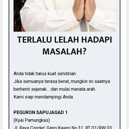
TERLALU LELAH HADAPI
MASALAH?
Anda tidak harus kuat sendirian.
Jika semuanya terasa berat, mungkin ini saatnya
berhenti sejenak… dan mulai menata arah.
Kami siap mendampingi Anda.
PEGURON SAPUJAGAD 1
(Kyai Pamungkas)
Jl. Raya Condet, Gang Kweni No.31, RT 01/RW 03,