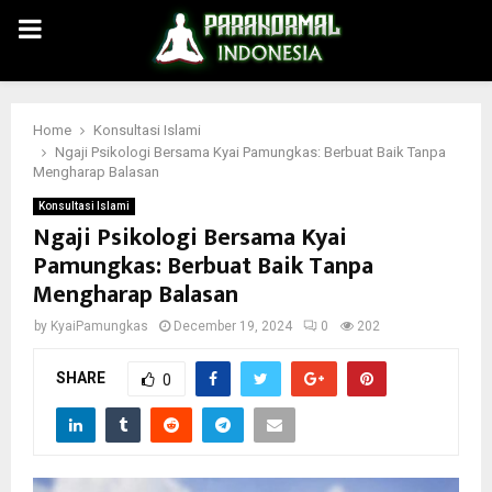
PRIMARY
MENU
Home
Konsultasi Islami
Ngaji Psikologi Bersama Kyai Pamungkas: Berbuat Baik Tanpa
Mengharap Balasan
Konsultasi Islami
Ngaji Psikologi Bersama Kyai
Pamungkas: Berbuat Baik Tanpa
Mengharap Balasan
by
KyaiPamungkas
December 19, 2024
0
202
SHARE
0