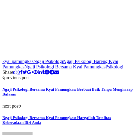
kyai pamungkas
Ngaji Psikologi
Ngaji Psikologi Bareng Kyai
Pamungkas
Ngaji Psikologi Bersama Kyai Pamungkas
Psikologi
Share
0
previous post
Ngaji Psikologi Bersama Kyai Pamungkas: Berbuat Baik Tanpa Mengharap
Balasan
next post
Ngaji Psikologi Bersama Kyai Pamungkas: Hargailah Totalitas
Keberadaan Diri Anda