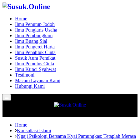
Home
Ilmu Penutup Jodoh
Ilmu Penglaris Usaha
Ilmu Pembungkam
Ilmu Buang Sial
Ilmu Pengeret Harta
Ilmu Penahluk Cinta
Susuk Aura Pemikat
Ilmu Pemutus Cinta
Ilmu Kunci Syahwat
Testimoni
Macam Layanan Kami
Hubungi Kami
Primary
Menu
Home
Konsultasi Islami
Ngaji Psikologi Bersama Kyai Pamungkas: Tetaplah Merasa