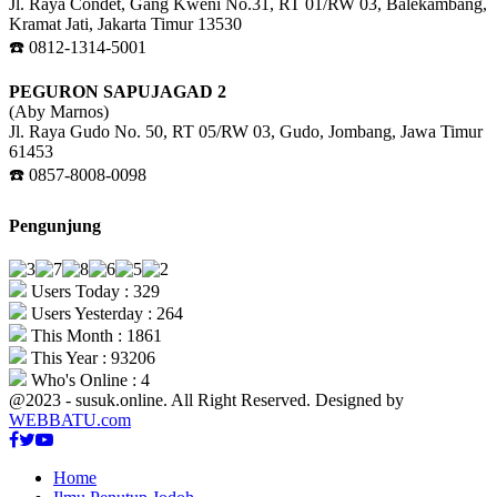
Jl. Raya Condet, Gang Kweni No.31, RT 01/RW 03, Balekambang,
Kramat Jati, Jakarta Timur 13530
☎️ 0812-1314-5001
PEGURON SAPUJAGAD 2
(Aby Marnos)
Jl. Raya Gudo No. 50, RT 05/RW 03, Gudo, Jombang, Jawa Timur
61453
☎️ 0857-8008-0098
Pengunjung
Users Today : 329
Users Yesterday : 264
This Month : 1861
This Year : 93206
Who's Online : 4
@2023 - susuk.online. All Right Reserved. Designed by
WEBBATU.com
Facebook
Twitter
Youtube
Home