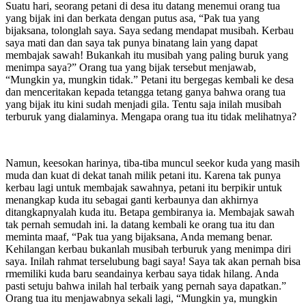
Suatu hari, seorang petani di desa itu datang menemui orang tua
yang bijak ini dan berkata dengan putus asa, “Pak tua yang
bijaksana, tolonglah saya. Saya sedang mendapat musibah. Kerbau
saya mati dan dan saya tak punya binatang lain yang dapat
membajak sawah! Bukankah itu musibah yang paling buruk yang
menimpa saya?” Orang tua yang bijak tersebut menjawab,
“Mungkin ya, mungkin tidak.” Petani itu bergegas kembali ke desa
dan menceritakan kepada tetangga tetang ganya bahwa orang tua
yang bijak itu kini sudah menjadi gila. Tentu saja inilah musibah
terburuk yang dialaminya. Mengapa orang tua itu tidak melihatnya?
Namun, keesokan harinya, tiba-tiba muncul seekor kuda yang masih
muda dan kuat di dekat tanah milik petani itu. Karena tak punya
kerbau lagi untuk membajak sawahnya, petani itu berpikir untuk
menangkap kuda itu sebagai ganti kerbaunya dan akhirnya
ditangkapnyalah kuda itu. Betapa gembiranya ia. Membajak sawah
tak pernah semudah ini. la datang kembali ke orang tua itu dan
meminta maaf, “Pak tua yang bijaksana, Anda memang benar.
Kehilangan kerbau bukanlah musibah terburuk yang menimpa diri
saya. Inilah rahmat terselubung bagi saya! Saya tak akan pernah bisa
rmemiliki kuda baru seandainya kerbau saya tidak hilang. Anda
pasti setuju bahwa inilah hal terbaik yang pernah saya dapatkan.”
Orang tua itu menjawabnya sekali lagi, “Mungkin ya, mungkin