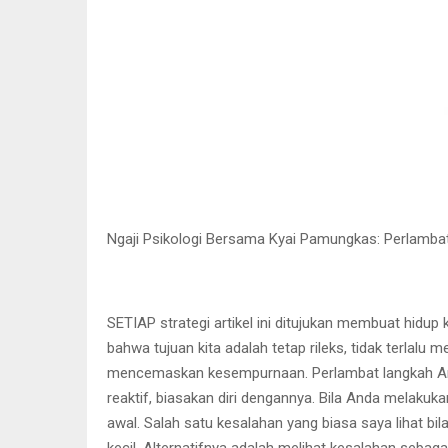
Ngaji Psikologi Bersama Kyai Pamungkas: Perlamb
SETIAP strategi artikel ini ditujukan membuat hidup
bahwa tujuan kita adalah tetap rileks, tidak terlal
mencemaskan kesempurnaan. Perlambat langkah Anda! 
reaktif, biasakan diri dengannya. Bila Anda melakukan
awal. Salah satu kesalahan yang biasa saya lihat b
kecil. Alternatifnya adalah melihat kesalahan sebag