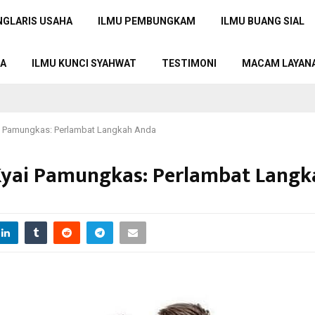
NGLARIS USAHA
ILMU PEMBUNGKAM
ILMU BUANG SIAL
TA
ILMU KUNCI SYAHWAT
TESTIMONI
MACAM LAYAN
ai Pamungkas: Perlambat Langkah Anda
 Kyai Pamungkas: Perlambat Lang