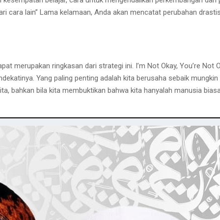
cari cara lain” Lama kelamaan, Anda akan mencatat perubahan drastis
t merupakan ringkasan dari strategi ini. I’m Not Okay, You’re Not Oka
ekatinya. Yang paling penting adalah kita berusaha sebaik mungkin d
kita, bahkan bila kita membuktikan bahwa kita hanyalah manusia biasa,