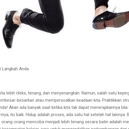
at Langkah Anda
 kita lebih rileks, tenang, dan menyenangkan. Namun, salah satu kepin
u membesar-besarkan atau mempersoalkan keadaan kita. Praktikkan stra
Akan ada banyak saat ketika kita tak dapat menerapkannya bila kita
nya, itu baik. Hidup adalah proses, ada satu hal setelah hal lainnya. 
ila orang-orang mencoba menjadi lebih tenang secara batin adalah m
ai kesempatan belajar, cara untuk mengendalikan perkembangan dan pe