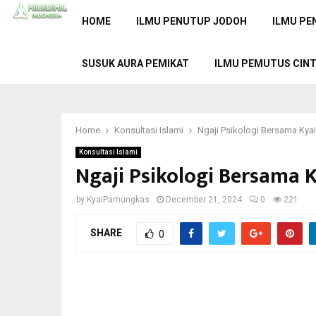
HOME
ILMU PENUTUP JODOH
ILMU PE
SUSUK AURA PEMIKAT
ILMU PEMUTUS CIN
Home
Konsultasi Islami
Ngaji Psikologi Bersama Ky
Konsultasi Islami
Ngaji Psikologi Bersama
by
KyaiPamungkas
December 21, 2024
0
221
SHARE
0