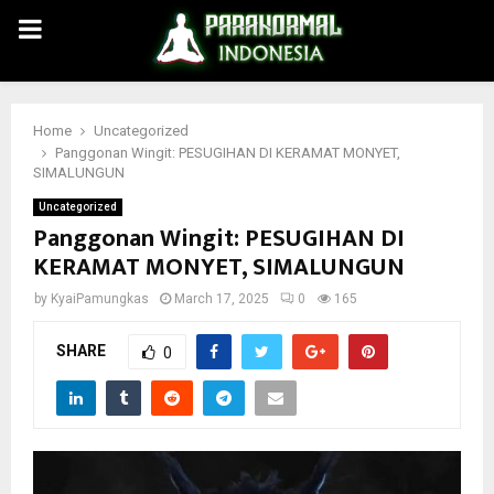
PRIMARY
MENU
Home
Uncategorized
Panggonan Wingit: PESUGIHAN DI KERAMAT MONYET,
SIMALUNGUN
Uncategorized
Panggonan Wingit: PESUGIHAN DI
KERAMAT MONYET, SIMALUNGUN
by
KyaiPamungkas
March 17, 2025
0
165
SHARE
0