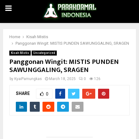
PRIMARY
MENU
Home
Kisah Mistis
Panggonan Wingit: MISTIS PUNDEN SAWUNGGALING, SRAGEN
Kisah Mistis
Uncategorized
Panggonan Wingit: MISTIS PUNDEN
SAWUNGGALING, SRAGEN
by
KyaiPamungkas
March 18, 2025
0
126
SHARE
0