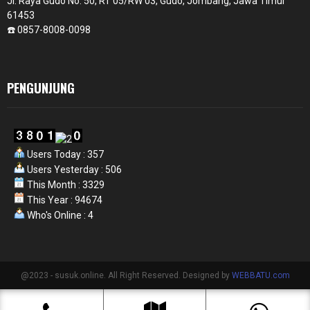
Jl. Raya Gudo No. 50, RT 05/RW 03, Gudo, Jombang, Jawa Timur
61453
☎️ 0857-8008-0098
PENGUNJUNG
Users Today : 357
Users Yesterday : 506
This Month : 3329
This Year : 94674
Who's Online : 4
@2023 - susuk.online. All Right Reserved. Designed by
WEBBATU.com