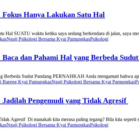
: Fokus Hanya Lakukan Satu Hal
 Hal SUATU waktu ketika saya sedang berkendara di jalan, saya meng
kas
Ngaji Psikologi Bersama Kyai Pamungkas
Psikologi
: Baca dan Pahami Hal yang Berbeda Sudu
ang Berbeda Sudut Pandang PERNAHKAH Anda mengamati bahwa apa y
gi Bareng Kyai Pamungkas
Ngaji Psikologi Bersama Kyai Pamungkas
P
 Jadilah Pengemudi yang Tidak Agresif
ak Agresif Di manakah kita merasa paling tegang? Bila kita seperti s
kas
Ngaji Psikologi Bersama Kyai Pamungkas
Psikologi