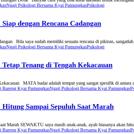
kas
Ngaji Psikologi Bersama Kyai Pamungkas
Psikologi
: Siap dengan Rencana Cadangan
gan Bila saya sudah memiliki sesuatu rencana di pikiran, sangatlah s
kas
Ngaji Psikologi Bersama Kyai Pamungkas
Psikologi
: Tetap Tenang di Tengah Kekacauan
kacauan MATA badai adalah tempat yang sangat spesifik di antara ang
gi Bareng Kyai Pamungkas
Ngaji Psikologi Bersama Kyai Pamungkas
P
: Hitung Sampai Sepuluh Saat Marah
at Marah SEWAKTU saya masih anak-anak, ayah biasanya akan hitung 
gi Bareng Kyai Pamungkas
Ngaji Psikologi Bersama Kyai Pamungkas
P