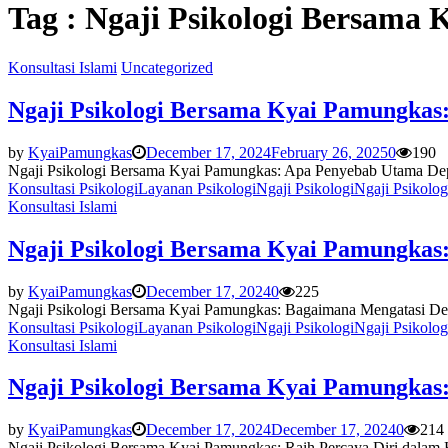
Tag : Ngaji Psikologi Bersama
Konsultasi Islami
Uncategorized
Ngaji Psikologi Bersama Kyai Pamungkas
by
KyaiPamungkas
December 17, 2024
February 26, 2025
0
190
Ngaji Psikologi Bersama Kyai Pamungkas: Apa Penyebab Utama Depres
Konsultasi Psikologi
Layanan Psikologi
Ngaji Psikologi
Ngaji Psikolo
Konsultasi Islami
Ngaji Psikologi Bersama Kyai Pamungkas
by
KyaiPamungkas
December 17, 2024
0
225
Ngaji Psikologi Bersama Kyai Pamungkas: Bagaimana Mengatasi Dep
Konsultasi Psikologi
Layanan Psikologi
Ngaji Psikologi
Ngaji Psikolo
Konsultasi Islami
Ngaji Psikologi Bersama Kyai Pamungkas:
by
KyaiPamungkas
December 17, 2024
December 17, 2024
0
214
Ngaji Psikologi Bersama Kyai Pamungkas: Raih Percaya Diri dalam H