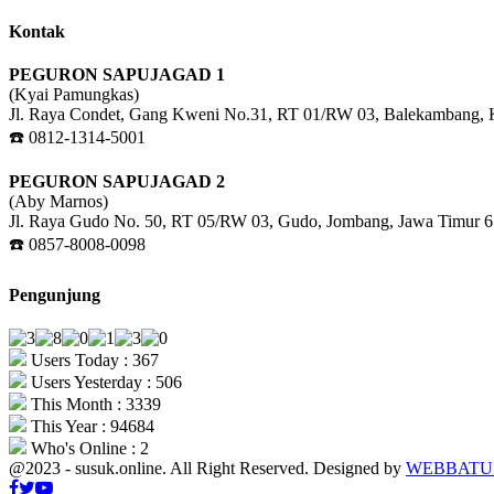
Kontak
PEGURON SAPUJAGAD 1
(Kyai Pamungkas)
Jl. Raya Condet, Gang Kweni No.31, RT 01/RW 03, Balekambang, Kr
☎️ 0812-1314-5001
PEGURON SAPUJAGAD 2
(Aby Marnos)
Jl. Raya Gudo No. 50, RT 05/RW 03, Gudo, Jombang, Jawa Timur 
☎️ 0857-8008-0098
Pengunjung
Users Today : 367
Users Yesterday : 506
This Month : 3339
This Year : 94684
Who's Online : 2
@2023 - susuk.online. All Right Reserved. Designed by
WEBBATU.
Facebook
Twitter
Youtube