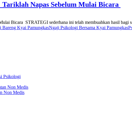
: Tariklah Napas Sebelum Mulai Bicara
ulai Bicara STRATEGI sederhana ini telah membuahkan hasil bagi se
gi Bareng Kyai Pamungkas
Ngaji Psikologi Bersama Kyai Pamungkas
P
i Psikologi
atan Non Medis
an Non Medis