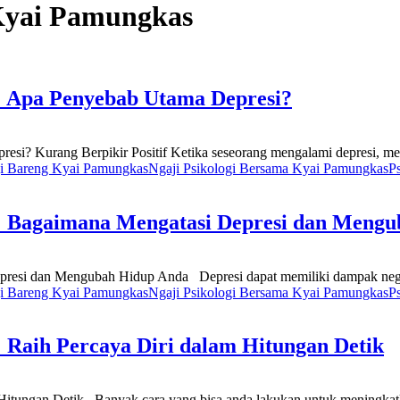
 Kyai Pamungkas
: Apa Penyebab Utama Depresi?
i? Kurang Berpikir Positif Ketika seseorang mengalami depresi, mere
gi Bareng Kyai Pamungkas
Ngaji Psikologi Bersama Kyai Pamungkas
P
: Bagaimana Mengatasi Depresi dan Meng
resi dan Mengubah Hidup Anda Depresi dapat memiliki dampak negati
gi Bareng Kyai Pamungkas
Ngaji Psikologi Bersama Kyai Pamungkas
P
 Raih Percaya Diri dalam Hitungan Detik
itungan Detik Banyak cara yang bisa anda lakukan untuk meningkatka