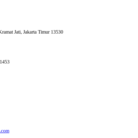
amat Jati, Jakarta Timur 13530
61453
com